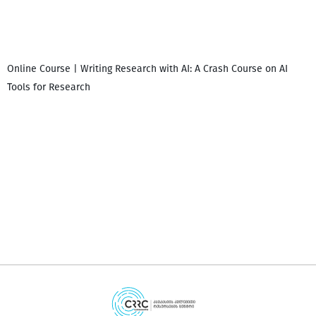
Online Course | Writing Research with AI: A Crash Course on AI
Tools for Research
დ
დ
გ