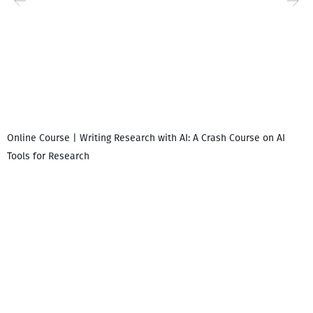
Online Course | Writing Research with AI: A Crash Course on AI
Tools for Research
დ
დ
გ