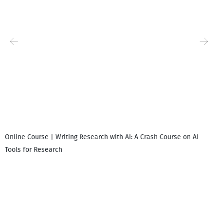
Online Course | Writing Research with AI: A Crash Course on AI
Tools for Research
დ
დ
გ