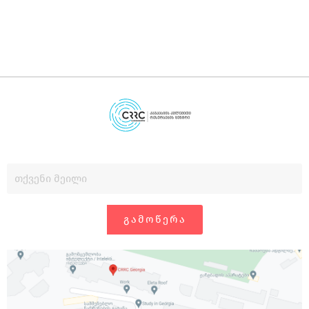
ᲒᲐᲛᲝᲬᲔᲠᲐ