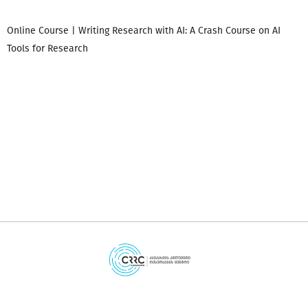
Online Course | Writing Research with AI: A Crash Course on AI
Tools for Research
დ
დ
გ