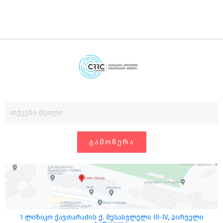
ᲒᲐᲛᲝᲬᲔᲠᲐ
1 ლიზიკო ქავთარაძის ქ. შესასვლელი III-IV, პირველი