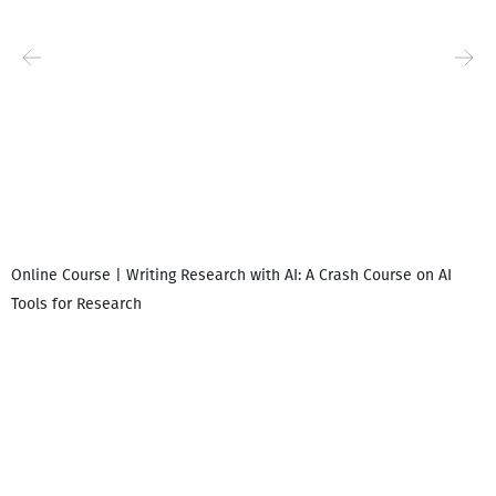
Online Course | Writing Research with AI: A Crash Course on AI
Tools for Research
დ
დ
გ