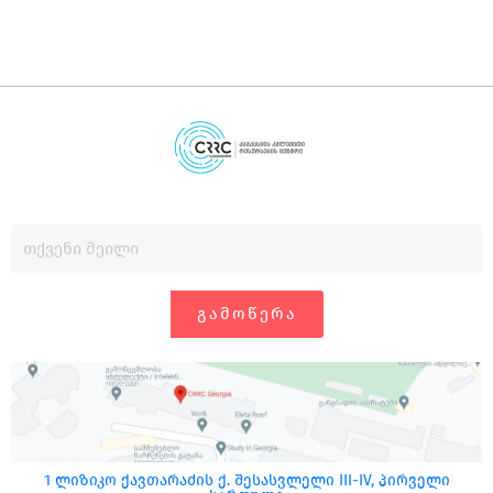
ᲒᲐᲛᲝᲬᲔᲠᲐ
1 ლიზიკო ქავთარაძის ქ. შესასვლელი III-IV, პირველი