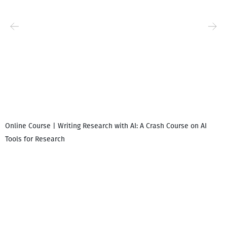
Online Course | Writing Research with AI: A Crash Course on AI
Tools for Research
დ
დ
გ