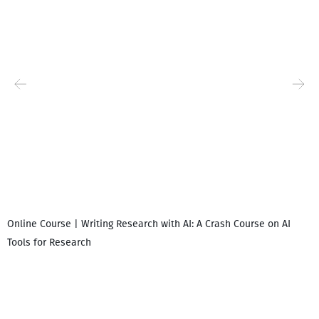
Online Course | Writing Research with AI: A Crash Course on AI
Tools for Research
დ
დ