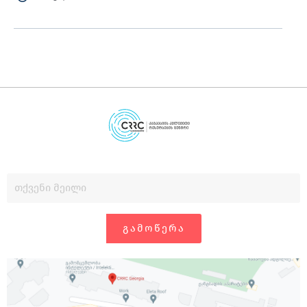
ᲒᲐᲛᲝᲬᲔᲠᲐ