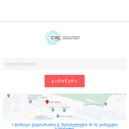
ᲒᲐᲛᲝᲬᲔᲠᲐ
1 ლიზიკო ქავთარაძის ქ. შესასვლელი III-IV, პირველი
სართული