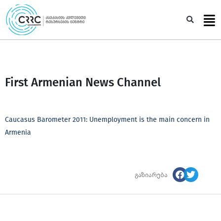
Skip
to
Sea
content
First Armenian News Channel
Caucasus Barometer 2011: Unemployment is the main concern in
Armenia
გაზიარება