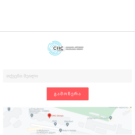
ᲒᲐᲛᲝᲬᲔᲠᲐ