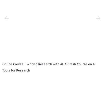
Online Course | Writing Research with AI: A Crash Course on AI
Tools for Research
დ
დ
გ