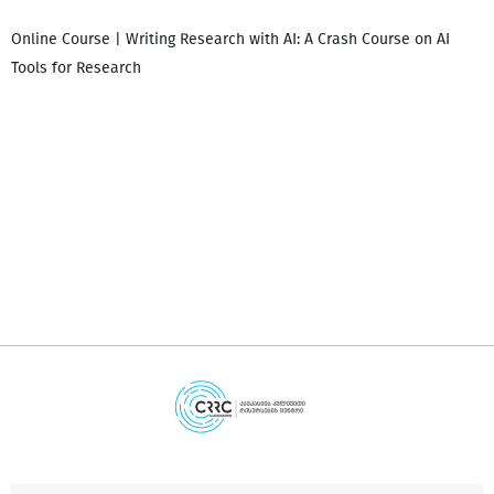
Online Course | Writing Research with AI: A Crash Course on AI
Tools for Research
დ
დ
გ