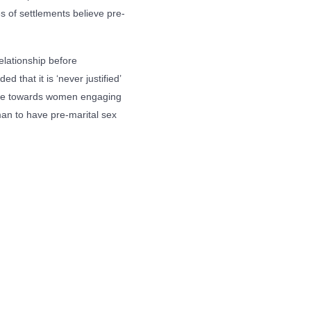
es of settlements believe pre-
relationship before
d that it is ‘never justified’
ive towards women engaging
 man to have pre-marital sex