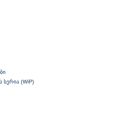
ბი
 სერია (WiP)