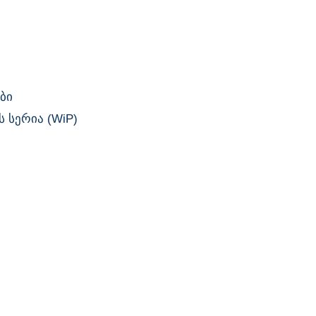
ბი
 სერია (WiP)