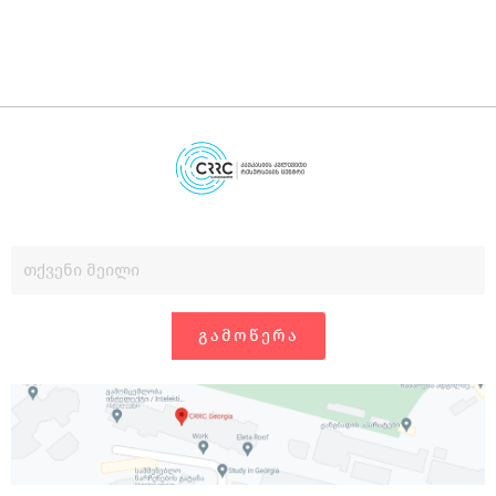
ᲒᲐᲛᲝᲬᲔᲠᲐ