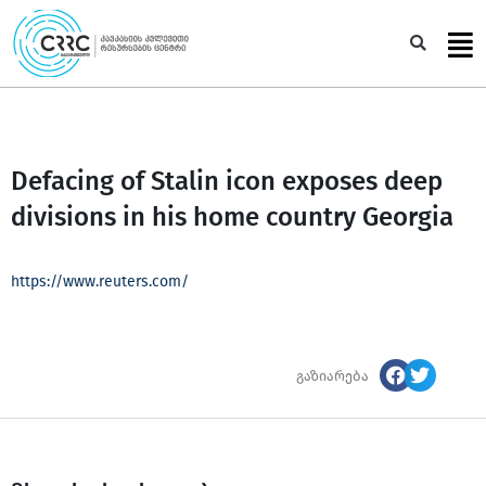
Skip
to
Sea
content
Defacing of Stalin icon exposes deep
divisions in his home country Georgia
https://www.reuters.com/
გაზიარება