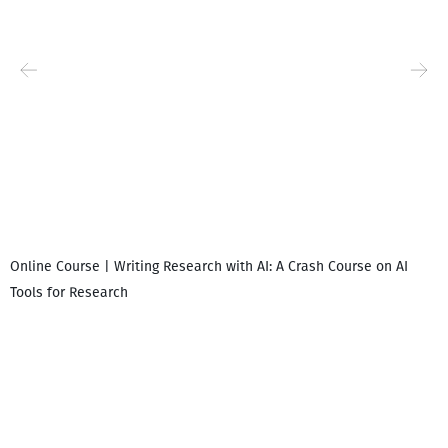
Online Course | Writing Research with AI: A Crash Course on AI
Tools for Research
დ
დ
გ