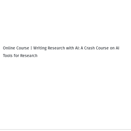
Online Course | Writing Research with AI: A Crash Course on AI
Tools for Research
დ
დ
გ