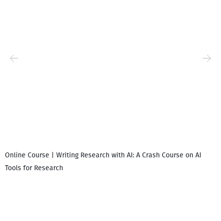
Online Course | Writing Research with AI: A Crash Course on AI
Tools for Research
დ
დ