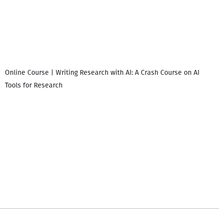
Online Course | Writing Research with AI: A Crash Course on AI
Tools for Research
დ
დ
გ