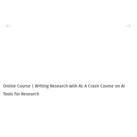
Online Course | Writing Research with AI: A Crash Course on AI
Tools for Research
დ
დ
გ