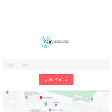
ᲒᲐᲛᲝᲬᲔᲠᲐ