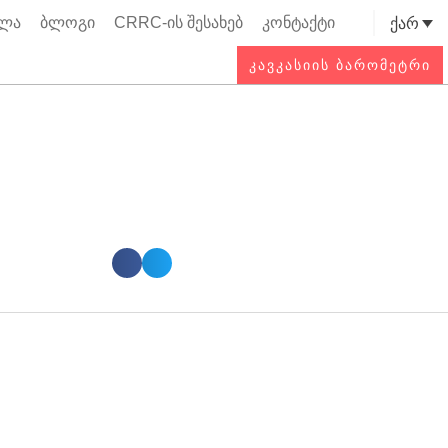
ოლა
ბლოგი
CRRC-ის შესახებ
კონტაქტი
ქარ
Searc
ᲙᲐᲕᲙᲐᲡᲘᲘᲡ ᲑᲐᲠᲝᲛᲔᲢᲠᲘ