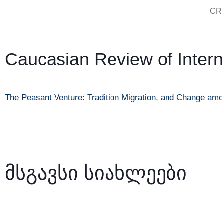
Skip
CR
to
content
Caucasian Review of Interna
The Peasant Venture: Tradition Migration, and Change am
მსგავსი სიახლეები