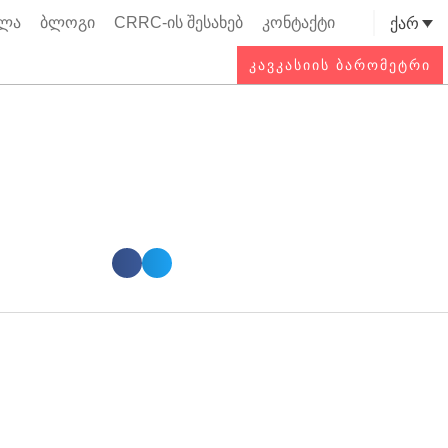
ოლა
ბლოგი
CRRC-ის შესახებ
კონტაქტი
ქარ
Searc
ᲙᲐᲕᲙᲐᲡᲘᲘᲡ ᲑᲐᲠᲝᲛᲔᲢᲠᲘ