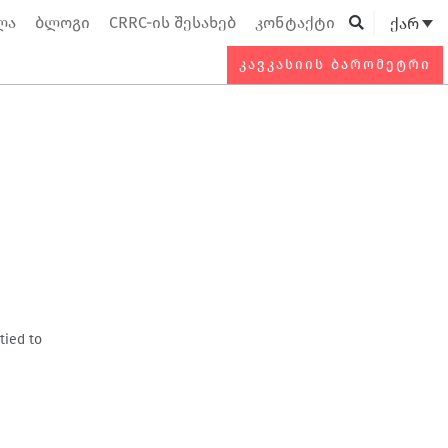
ლა
ბლოგი
CRRC-ის შესახებ
კონტაქტი
ქარ
Searc
ᲙᲐᲕᲙᲐᲡᲘᲘᲡ ᲑᲐᲠᲝᲛᲔᲢᲠᲘ
tied to