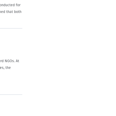
conducted for
rmed that both
ard NGOs. At
es, the