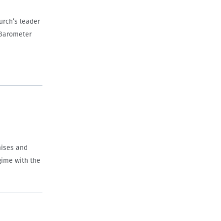
urch’s leader
s Barometer
mises and
gime with the