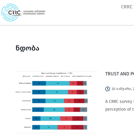
Skip
CRRC
to
content
ნდობა
TRUST AND P
30 იანვარი, 
A CRRC survey f
perception of t