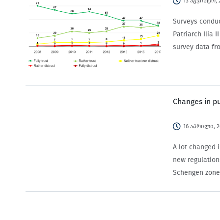
13 აგვისტო, 
Surveys conduc
Patriarch Ilia 
survey data fr
Changes in p
16 აპრილი, 2
A lot changed 
new regulation
Schengen zone 