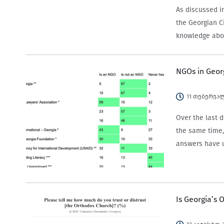
ფართოდ გააშ
As discussed in
the Georgian Ci
knowledge abo
NGOs in Georg
11 თებერვალ
Over the last 
the same time,
answers have u
Is Georgia’s O