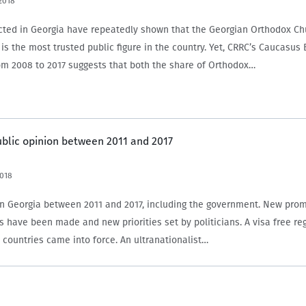
2018
ted in Georgia have repeatedly shown that the Georgian Orthodox Ch
II is the most trusted public figure in the country. Yet, CRRC’s Caucasu
om 2008 to 2017 suggests that both the share of Orthodox…
ublic opinion between 2011 and 2017
018
in Georgia between 2011 and 2017, including the government. New pro
s have been made and new priorities set by politicians. A visa free re
countries came into force. An ultranationalist…