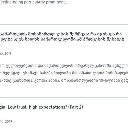
 decline being particularly prominent…
ასამართლოს მოსამართლეების შერჩევა: რა იცის და რა
ლება აქვს ხალხს საქართველოში ამ პროცესის შესახებ
ი, 2019
იო ცვლილებებისა და საქართველოს ორგანულ კანონში შესული
 შედეგად, უზენაეს სასამართლოში მოსამართლეთა მინიმალუ
8-მდე გაიზარდა. გარდა ამისა, მოსამართლეობის 10-წლიანი ვა
ესით შეიცვალა და პარლამენტის წინაშე მოსამართლეობის კან
უფლება იუსტიციის უმაღლეს საბჭოს გადაეცა. შესაბამისად, იუ
აბჭომ უზენაესი სასამართლოს მოსამართლეობის კანდიდატების
ia: Low trust, high expectations? (Part 2)
ყო და 2019 წლის სექტემბრის დასაწყისში გამოაქვეყნა იმ 20 
ც პარლამენტს წარუდგინეს დასამტკიცებლად. კანდიდატებთან გ
ი, 2019
ერში გადაიცემოდა. შერჩევის პროცესი ქართულმა მედიამ საკ