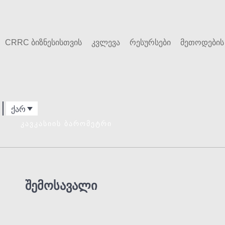
Skip
to
content
CRRC ბიზნესისთვის
კვლევა
რესურსები
მეთოდების
ქარ
ᲙᲐᲕᲙᲐᲡᲘᲘᲡ ᲑᲐᲠᲝᲛᲔᲢᲠᲘ
შემოსავალი