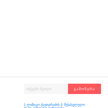
მეტი დროის წნეხი
ᲒᲐᲛᲝᲬᲔᲠᲐ
1 ლიზიკო ქავთარაძის ქ. შესასვლელი