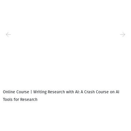
Online Course | Writing Research with AI: A Crash Course on AI
Tools for Research
დ
დ