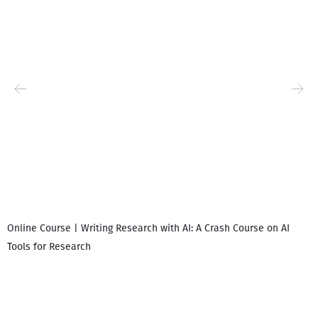
Online Course | Writing Research with AI: A Crash Course on AI
Tools for Research
დ
დ