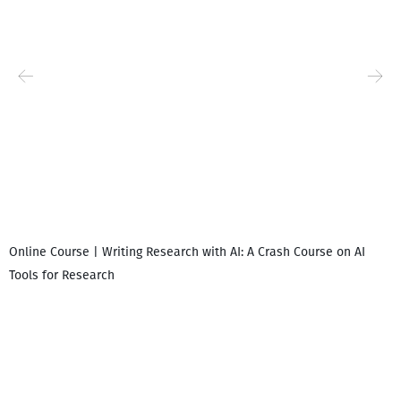
Online Course | Writing Research with AI: A Crash Course on AI
Tools for Research
დ
დ
გ