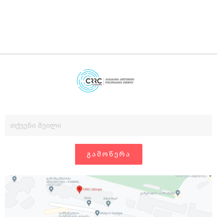
ᲒᲐᲛᲝᲬᲔᲠᲐ