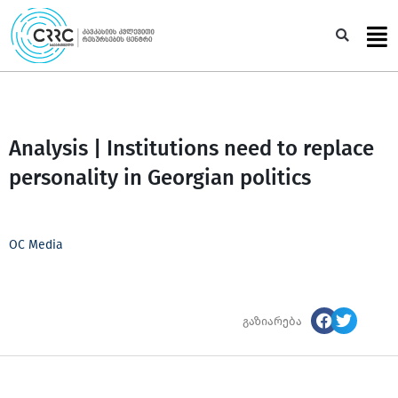
Skip
to
Sea
content
Analysis | Institutions need to replace
personality in Georgian politics
OC Media
გაზიარება