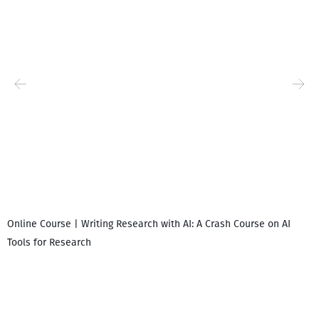
Online Course | Writing Research with AI: A Crash Course on AI
Tools for Research
დ
დ