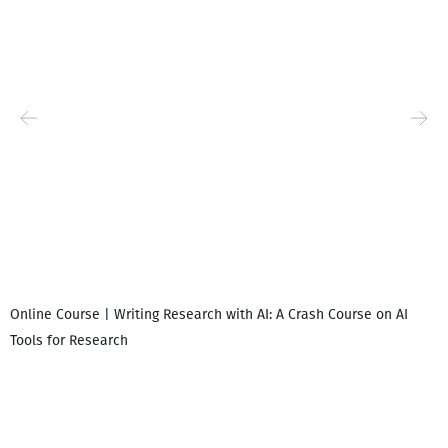
Online Course | Writing Research with AI: A Crash Course on AI
Tools for Research
დ
დ