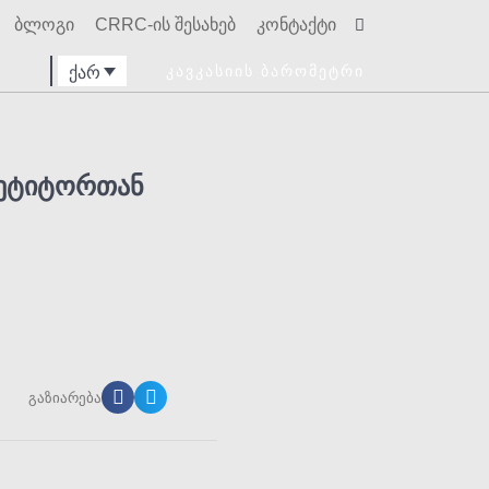
ბლოგი
CRRC-ის შესახებ
კონტაქტი
Search
ქარ
ᲙᲐᲕᲙᲐᲡᲘᲘᲡ ᲑᲐᲠᲝᲛᲔᲢᲠᲘ
პეტიტორთან
გაზიარება