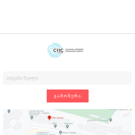
ᲒᲐᲛᲝᲬᲔᲠᲐ