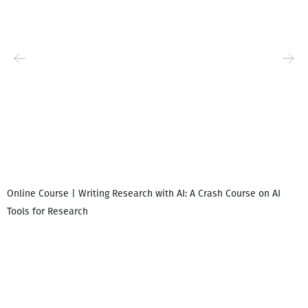
Online Course | Writing Research with AI: A Crash Course on AI
Tools for Research
დ
დ
გ