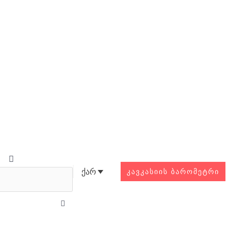
Search
ქარ
ᲙᲐᲕᲙᲐᲡᲘᲘᲡ ᲑᲐᲠᲝᲛᲔᲢᲠᲘ
Close
this
search
box.