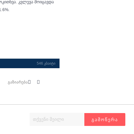
კითხვა. კვლევა მოიცავდა
1.6%.
546 კბაიტი
გაზიარება
ᲒᲐᲛᲝᲬᲔᲠᲐ