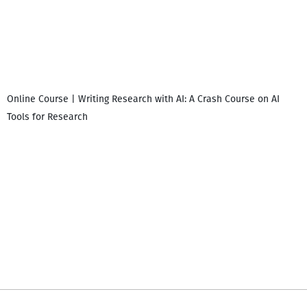
Online Course | Writing Research with AI: A Crash Course on AI
Tools for Research
დ
დ
გ