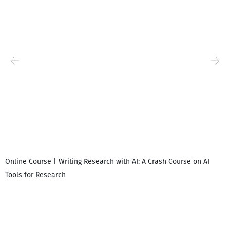
Online Course | Writing Research with AI: A Crash Course on AI
Tools for Research
დ
დ