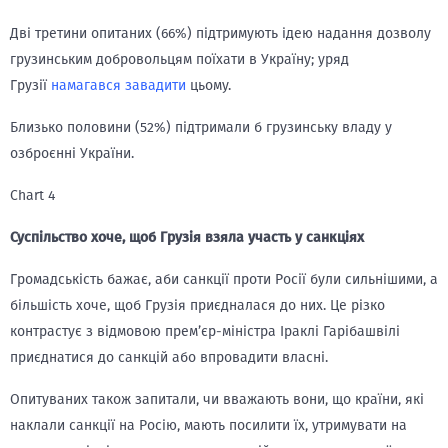
Дві третини опитаних (66%) підтримують ідею надання дозволу
грузинським добровольцям поїхати в Україну; уряд
Грузії
намагався завадити
цьому.
Близько половини (52%) підтримали б грузинську владу у
озброєнні України.
Chart 4
Суспільство хоче, щоб Грузія взяла участь у санкціях
Громадськість бажає, аби санкції проти Росії були сильнішими, а
більшість хоче, щоб Грузія приєдналася до них. Це різко
контрастує з відмовою прем’єр-міністра Іраклі Гарібашвілі
приєднатися до санкцій або впровадити власні.
Опитуваних також запитали, чи вважають вони, що країни, які
наклали санкції на Росію, мають посилити їх, утримувати на