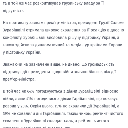
та в той же час розкритикував грузинську владу за її
відсутність.
На противагу заявам прем’єр-міністра, президент Грузії Саломе
Зурабішвілі отримала широке схвалення за її реакцію відносно
конфлікту. Зурабішвілі висловила рішучу підтримку Україні, а
також здійснила дипломатичний та медіа-тур країнами Європи
у підтримку України.
Зважаючи на зазначене вище, не дивно, що громадськість
підтримує дії президента щодо війни значно більше, ніж дії
прем’єр-міністра.
В той час як 64% погоджуються з діями Зурабішвілі відносно
війни, лише 41% погодилися з діями Гарібашвілі, що показує
розрив у 23%. Окрім цього, 15% не схвалили дії Зурабішвілі, а
39% не схвалили дій Гарібашвілі. Таким чином, рейтинг чистого
схвалення Зурабішвілі складає +49%, а рейтинг чистого