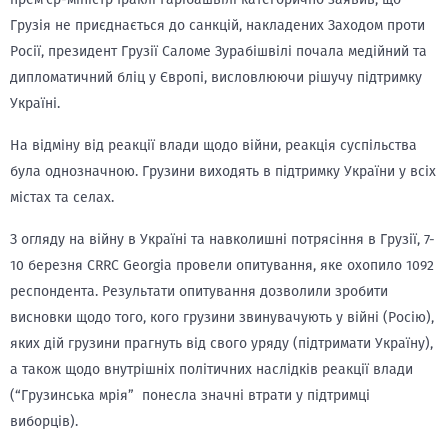
Грузія не приєднається до санкцій, накладених Заходом проти
Росії, президент Грузії Саломе Зурабішвілі почала медійний та
дипломатичний бліц у Європі, висловлюючи рішучу підтримку
Україні.
На відміну від реакції влади щодо війни, реакція суспільства
була однозначною. Грузини виходять в підтримку України у всіх
містах та селах.
З огляду на війну в Україні та навколишні потрясіння в Грузії, 7-
10 березня CRRC Georgia провели опитування, яке охопило 1092
респондента. Результати опитування дозволили зробити
висновки щодо того, кого грузини звинувачують у війні (Росію),
яких дій грузини прагнуть від свого уряду (підтримати Україну),
а також щодо внутрішніх політичних наслідків реакції влади
(“Грузинська мрія” понесла значні втрати у підтримці
виборців).