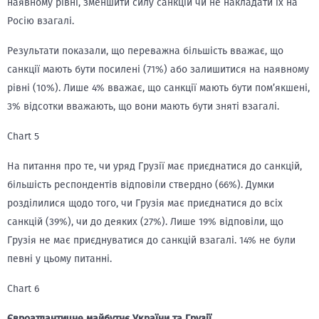
наявному рівні, зменшити силу санкцій чи не накладати їх на
Росію взагалі.
Результати показали, що переважна більшість вважає, що
санкції мають бути посилені (71%) або залишитися на наявному
рівні (10%). Лише 4% вважає, що санкції мають бути пом’якшені,
3% відсотки вважають, що вони мають бути зняті взагалі.
Chart 5
На питання про те, чи уряд Грузії має приєднатися до санкцій,
більшість респондентів відповіли ствердно (66%). Думки
розділилися щодо того, чи Грузія має приєднатися до всіх
санкцій (39%), чи до деяких (27%). Лише 19% відповіли, що
Грузія не має приєднуватися до санкцій взагалі. 14% не були
певні у цьому питанні.
Chart 6
Євроатлантичне майбутнє України та Грузії