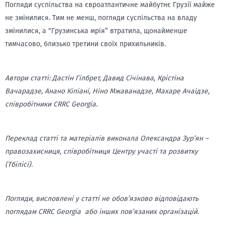
Погляди суспільства на євроатлантичне майбутнє Грузії майже
не змінилися. Тим не менш, погляди суспільства на владу
змінилися, а “Грузинська мрія” втратила, щонайменше
тимчасово, близько третини своїх прихильників.
Автори статті: Дастін Гілбрет, Давид Січінава, Крістіна
Вачарадзе, Анано Кіпіані, Ніно Мжаванадзе, Махаре Ачаідзе,
співробітники CRRC Georgia.
Переклад статті та матеріалів виконала Олександра Зур’ян –
правозахисниця, співробітниця Центру участі та розвитку
(Тбілісі).
Погляди, висловлені у статті не обов’язково відповідають
поглядам CRRC Georgia або інших пов’язаних організацій.