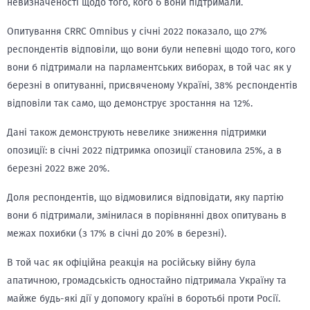
невизначеності щодо того, кого б вони підтримали.
Опитування CRRC Omnibus у січні 2022 показало, що 27%
респондентів відповіли, що вони були непевні щодо того, кого
вони б підтримали на парламентських виборах, в той час як у
березні в опитуванні, присвяченому Україні, 38% респондентів
відповіли так само, що демонструє зростання на 12%.
Дані також демонструють невелике зниження підтримки
опозиції: в січні 2022 підтримка опозиції становила 25%, а в
березні 2022 вже 20%.
Доля респондентів, що відмовилися відповідати, яку партію
вони б підтримали, змінилася в порівнянні двох опитувань в
межах похибки (з 17% в січні до 20% в березні).
В той час як офіційна реакція на російську війну була
апатичною, громадськість одностайно підтримала Україну та
майже будь-які дії у допомогу країні в боротьбі проти Росії.