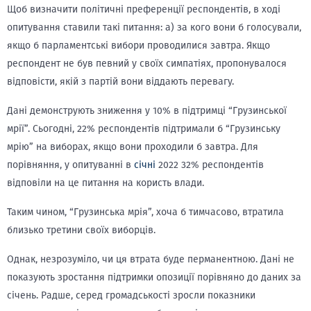
Щоб визначити політичні преференції респондентів, в ході
опитування ставили такі питання: а) за кого вони б голосували,
якщо б парламентські вибори проводилися завтра. Якщо
респондент не був певний у своїх симпатіях, пропонувалося
відповісти, якій з партій вони віддають перевагу.
Дані демонструють зниження у 10% в підтримці “Грузинської
мрії”. Сьогодні, 22% респондентів підтримали б “Грузинську
мрію” на виборах, якщо вони проходили б завтра. Для
порівняння, у опитуванні в
січні
2022 32% респондентів
відповіли на це питання на користь влади.
Таким чином, “Грузинська мрія”, хоча б тимчасово, втратила
близько третини своїх виборців.
Однак, незрозуміло, чи ця втрата буде перманентною. Дані не
показують зростання підтримки опозиції порівняно до даних за
січень. Радше, серед громадськості зросли показники