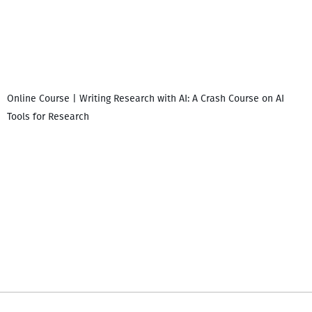
Online Course | Writing Research with AI: A Crash Course on AI
Tools for Research
დ
დ
გ