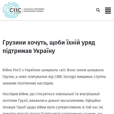
Skip
to
Sea
content
Грузини хочуть, щоби їхній уряд
підтримав Україну
Війна Росії з Україною шокувала світ. Вона також шокувала
Грузію, а нове опитування від CRRC Georgia викриває ступінь
наявних політичних наслідків.
Наслідки війни, що стосуються зовнішньої та внутрішньої
політики Грузії, виявилися доволі масштабними. Офіційна
позиція Грузії щодо війни була суперечливою: в той час як
прем’єр-міністр Іраклі Гарібашвілі категорично заявив, що