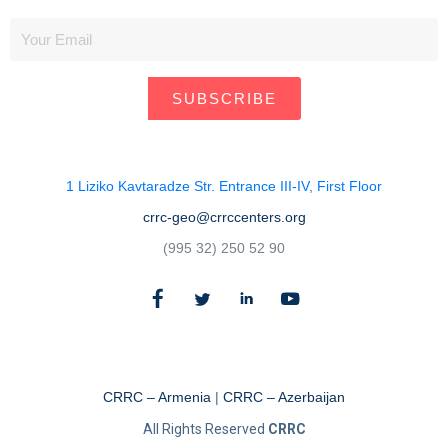
SUBSCRIBE
1 Liziko Kavtaradze Str. Entrance III-IV, First Floor
crrc-geo@crrccenters.org
(995 32) 250 52 90
CRRC – Armenia
|
CRRC – Azerbaijan
All Rights Reserved
CRRC