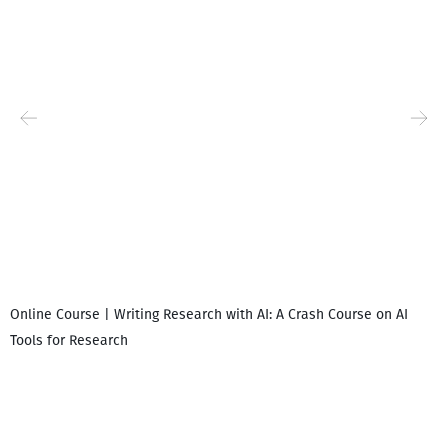
Online Course | Writing Research with AI: A Crash Course on AI
Tools for Research
I
i