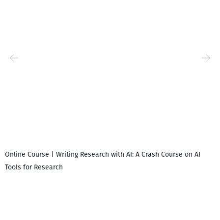
Online Course | Writing Research with AI: A Crash Course on AI
Tools for Research
I
i