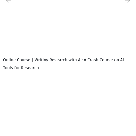
Online Course | Writing Research with AI: A Crash Course on AI
Tools for Research
I
i