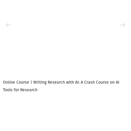
Online Course | Writing Research with AI: A Crash Course on AI
Tools for Research
I
i