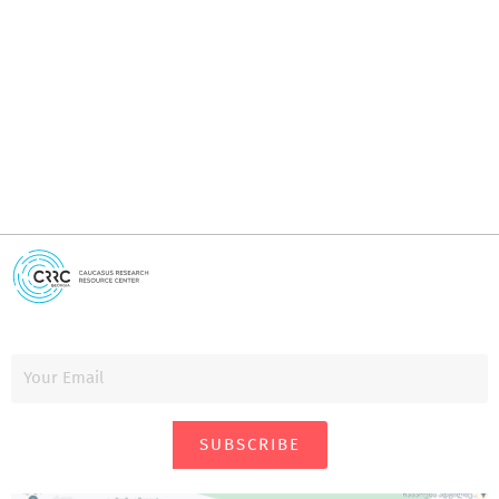
I
i
SUBSCRIBE