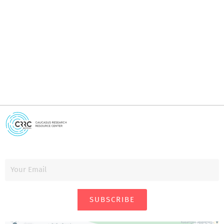
I
i
SUBSCRIBE