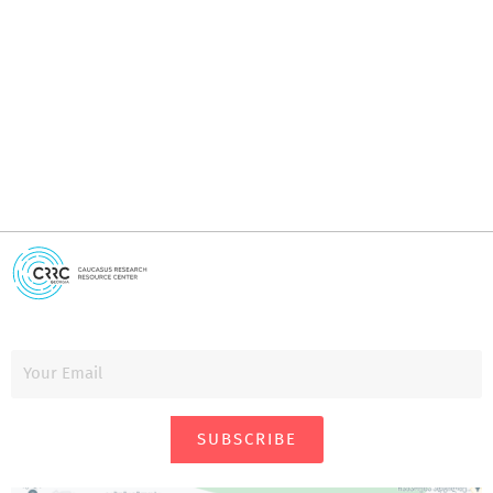
I
i
SUBSCRIBE