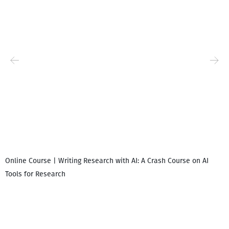
Online Course | Writing Research with AI: A Crash Course on AI
Tools for Research
I
i