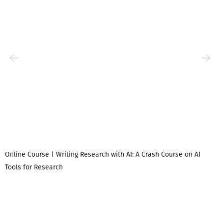
Online Course | Writing Research with AI: A Crash Course on AI
Tools for Research
I
i