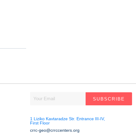
SUBSCRIBE
1 Liziko Kavtaradze Str. Entrance III-IV,
First Floor
crrc-geo@crrccenters.org