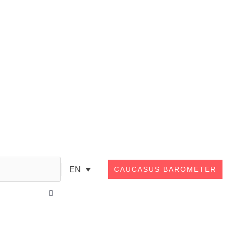
Search
EN
CAUCASUS BAROMETER
Close
this
search
box.